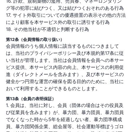
16. 詐欺、規制薬物の濫用、売買春、マネーロンダリン
グ等の犯罪に結びつく、又は結びつくおそれのある行為
17. サイト外取引についての優遇措置の表示その他の方法
により顧客を本サービス外の取引に誘引する行為
18. その他当社が不適切と判断する行為
第12条（会員情報の取り扱い）
会員情報のうち個人情報に該当するものにつきまして
は、当社のプライバシーポリシー及び本規約第17条に従
い当社が管理します。当社は会員情報を会員への本サー
ビス提供、本サービス内容の向上、本サービスの利用促
進（ダイレクトメールを含みます）、及び本サービスの
健全かつ円滑な運営の確保を図る目的のために、当社に
おいて利用することができるものとします。
第13条（会員の表明保証）
1. 会員は、当社に対し、会員（団体の場合はその役員及
び従業員を含みます）が、暴力団、暴力団員、暴力団員
でなくなった時から5年を経過しない者、暴力団準構成
員、暴力団関係企業、総会屋等、社会運動等標ぼうゴロ