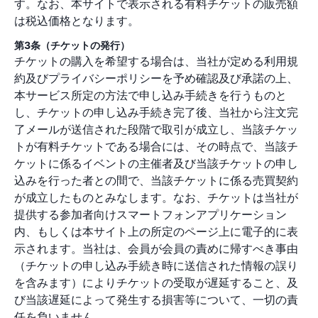
す。なお、本サイトで表示される有料チケットの販売額
は税込価格となります。
第3条（チケットの発行）
チケットの購入を希望する場合は、当社が定める利用規
約及びプライバシーポリシーを予め確認及び承諾の上、
本サービス所定の方法で申し込み手続きを行うものと
し、チケットの申し込み手続き完了後、当社から注文完
了メールが送信された段階で取引が成立し、当該チケッ
トが有料チケットである場合には、その時点で、当該チ
ケットに係るイベントの主催者及び当該チケットの申し
込みを行った者との間で、当該チケットに係る売買契約
が成立したものとみなします。なお、チケットは当社が
提供する参加者向けスマートフォンアプリケーション
内、もしくは本サイト上の所定のページ上に電子的に表
示されます。当社は、会員が会員の責めに帰すべき事由
（チケットの申し込み手続き時に送信された情報の誤り
を含みます）によりチケットの受取が遅延すること、及
び当該遅延によって発生する損害等について、一切の責
任を負いません。