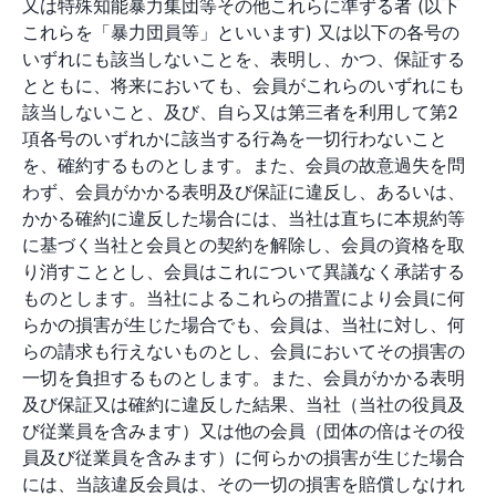
又は特殊知能暴力集団等その他これらに準ずる者 (以下
これらを「暴力団員等」といいます) 又は以下の各号の
いずれにも該当しないことを、表明し、かつ、保証する
とともに、将来においても、会員がこれらのいずれにも
該当しないこと、及び、自ら又は第三者を利用して第2
項各号のいずれかに該当する行為を一切行わないこと
を、確約するものとします。また、会員の故意過失を問
わず、会員がかかる表明及び保証に違反し、あるいは、
かかる確約に違反した場合には、当社は直ちに本規約等
に基づく当社と会員との契約を解除し、会員の資格を取
り消すこととし、会員はこれについて異議なく承諾する
ものとします。当社によるこれらの措置により会員に何
らかの損害が生じた場合でも、会員は、当社に対し、何
らの請求も行えないものとし、会員においてその損害の
一切を負担するものとします。また、会員がかかる表明
及び保証又は確約に違反した結果、当社（当社の役員及
び従業員を含みます）又は他の会員（団体の倍はその役
員及び従業員を含みます）に何らかの損害が生じた場合
には、当該違反会員は、その一切の損害を賠償しなけれ